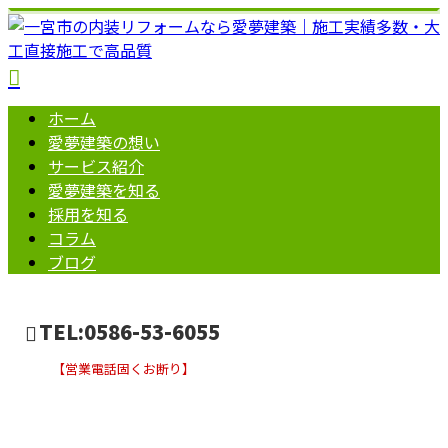
ホーム
愛夢建築の想い
サービス紹介
愛夢建築を知る
採用を知る
コラム
ブログ
TEL:0586-53-6055
【営業電話固くお断り】
施工実績
お問い合わせ