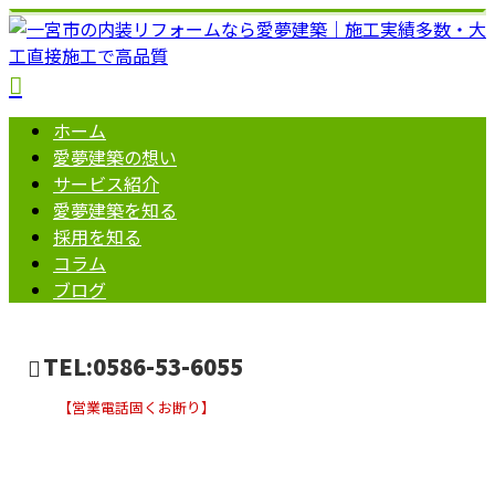
ホーム
愛夢建築の想い
サービス紹介
愛夢建築を知る
採用を知る
コラム
ブログ
TEL:0586-53-6055
【営業電話固くお断り】
施工実績
お問い合わせ