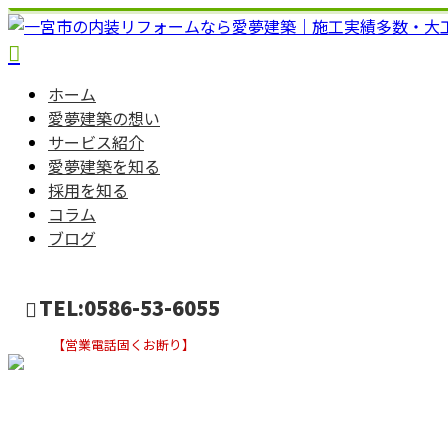
ホーム
愛夢建築の想い
サービス紹介
愛夢建築を知る
採用を知る
コラム
ブログ
TEL:0586-53-6055
【営業電話固くお断り】
お問い合わせ
施工実績