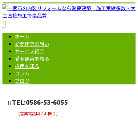
ホーム
愛夢建築の想い
サービス紹介
愛夢建築を知る
採用を知る
コラム
ブログ
TEL:0586-53-6055
【営業電話固くお断り】
施工実績
お問い合わせ