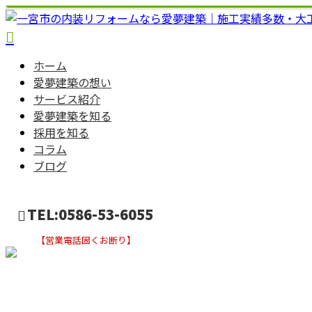
ホーム
愛夢建築の想い
サービス紹介
愛夢建築を知る
採用を知る
コラム
ブログ
TEL:0586-53-6055
【営業電話固くお断り】
お問い合わせ
お知らせ