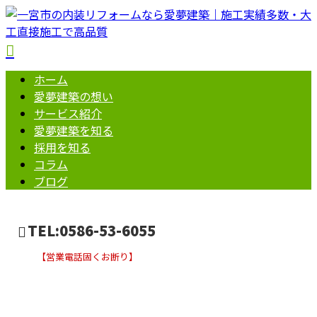
ホーム
愛夢建築の想い
サービス紹介
愛夢建築を知る
採用を知る
コラム
ブログ
TEL:0586-53-6055
【営業電話固くお断り】
コラム
お問い合わせ