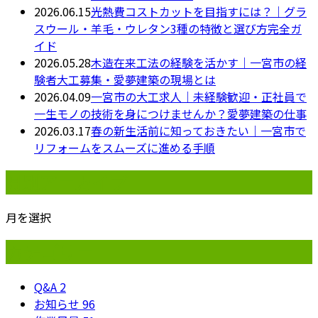
2026.06.15
光熱費コストカットを目指すには？｜グラ
スウール・羊毛・ウレタン3種の特徴と選び方完全ガ
イド
2026.05.28
木造在来工法の経験を活かす｜一宮市の経
験者大工募集・愛夢建築の現場とは
2026.04.09
一宮市の大工求人｜未経験歓迎・正社員で
一生モノの技術を身につけませんか？愛夢建築の仕事
2026.03.17
春の新生活前に知っておきたい｜一宮市で
リフォームをスムーズに進める手順
月別アーカイブ
月を選択
カテゴリー
Q&A
2
お知らせ
96