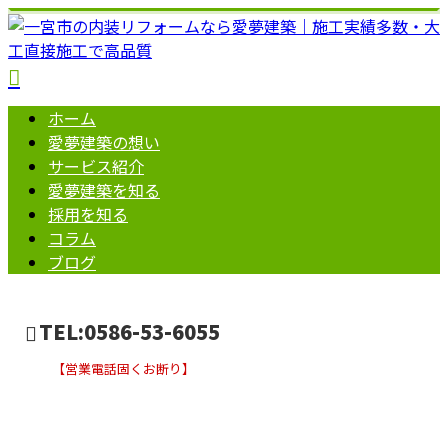
ホーム
愛夢建築の想い
サービス紹介
愛夢建築を知る
採用を知る
コラム
ブログ
TEL:0586-53-6055
【営業電話固くお断り】
コラム
お問い合わせ