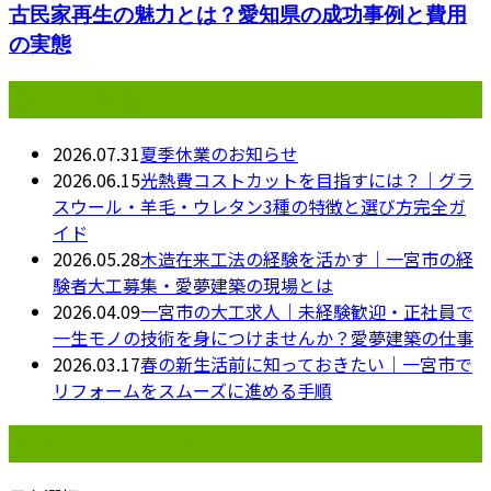
古民家再生の魅力とは？愛知県の成功事例と費用
の実態
最近の投稿
2026.07.31
夏季休業のお知らせ
2026.06.15
光熱費コストカットを目指すには？｜グラ
スウール・羊毛・ウレタン3種の特徴と選び方完全ガ
イド
2026.05.28
木造在来工法の経験を活かす｜一宮市の経
験者大工募集・愛夢建築の現場とは
2026.04.09
一宮市の大工求人｜未経験歓迎・正社員で
一生モノの技術を身につけませんか？愛夢建築の仕事
2026.03.17
春の新生活前に知っておきたい｜一宮市で
リフォームをスムーズに進める手順
月別アーカイブ