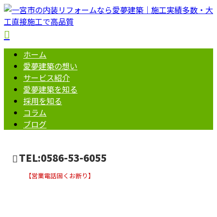
ホーム
愛夢建築の想い
サービス紹介
愛夢建築を知る
採用を知る
コラム
ブログ
TEL:0586-53-6055
【営業電話固くお断り】
コラム
お問い合わせ