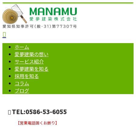
ホーム
愛夢建築の想い
サービス紹介
愛夢建築を知る
採用を知る
コラム
ブログ
TEL:0586-53-6055
【営業電話固くお断り】