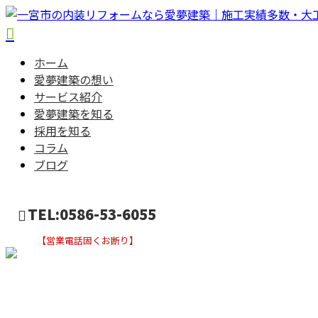
ホーム
愛夢建築の想い
サービス紹介
愛夢建築を知る
採用を知る
コラム
ブログ
TEL:0586-53-6055
【営業電話固くお断り】
お問い合わせ
ブログ