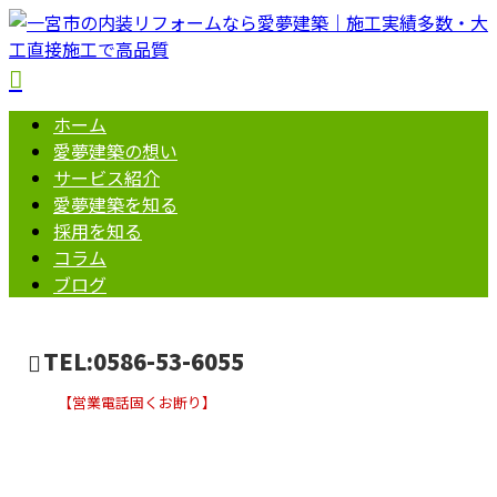
ホーム
愛夢建築の想い
サービス紹介
愛夢建築を知る
採用を知る
コラム
ブログ
TEL:0586-53-6055
【営業電話固くお断り】
ブログ
お問い合わせ